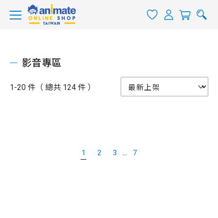
影音專區
1-20 件（ 總共 124 件 ）
...
1
2
3
7