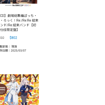
CD】劇場総集編ぼっち・
・ろっく！Re:/Re:Re 結束
ンド/Re:結束バンド【初
仕様限定盤】
850
$802
售狀態：
現貨
架日期：2025/03/07