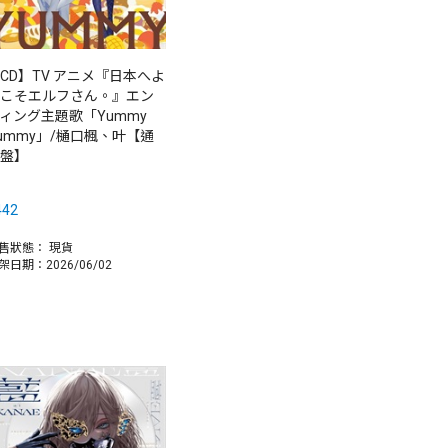
CD】TV アニメ『日本へよ
こそエルフさん。』エン
ィング主題歌「Yummy
ummy」/樋口楓、叶【通
盤】
442
售狀態：
現貨
架日期：2026/06/02