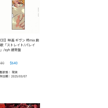
CD】映画 ギヴン 柊mix 劇
歌「ストレイト/パレイ
」/syh 通常盤
680
$640
售狀態：
現貨
架日期：2025/03/07