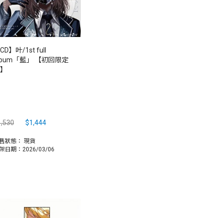
CD】叶/1st full
lbum「藍」 【初回限定
】
,530
$1,444
售狀態：
現貨
架日期：2026/03/06