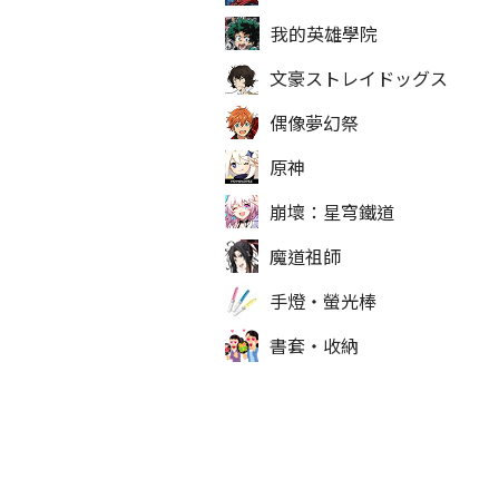
我的英雄學院
文豪ストレイドッグス
偶像夢幻祭
原神
崩壞：星穹鐵道
魔道祖師
手燈‧螢光棒
書套‧收納