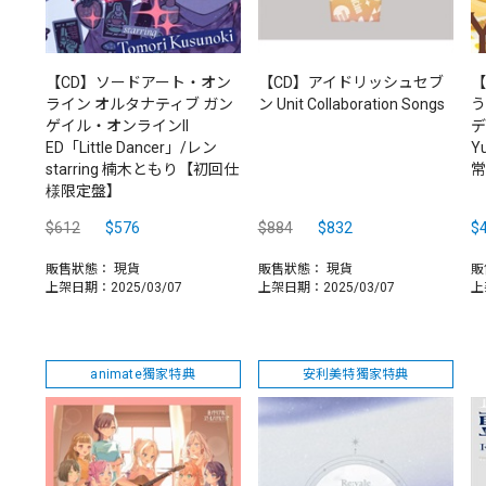
【CD】ソードアート・オン
【CD】アイドリッシュセブ
【
ライン オルタナティブ ガン
ン Unit Collaboration Songs
う
ゲイル・オンラインII
デ
ED「Little Dancer」/レン
Y
starring 楠木ともり【初回仕
常
様限定盤】
$612
$576
$884
$832
$
販售狀態：
現貨
販售狀態：
現貨
販
上架日期：2025/03/07
上架日期：2025/03/07
上
animate獨家特典
安利美特獨家特典