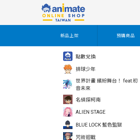
新品上架
預購商品
點數兌換
排球少年
世界計畫 繽紛舞台！ feat.初
音未來
名偵探柯南
ALIEN STAGE
BLUE LOCK 藍色監獄
咒術迴戰