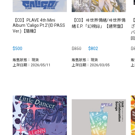
【CD】PLAVE 4th Mini
【CD】ヰ世界情緒/ヰ世界情
【
Album ’Caligo Pt.2’(ID PASS
緒 E.P.「幻視録」【通常盤】
ざ
Ver.)【隨機】
バ
回
$500
$850
$802
$
販售狀態：
現貨
販售狀態：
現貨
販
上架日期：2026/05/11
上架日期：2026/03/05
上