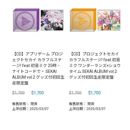
【CD】アプリゲーム プロジ
【CD】プロジェクトセカイ
ェクトセカイ カラフルステ
カラフルステージ! feat.初音
ージ! feat.初音ミク 25時、
ミク ワンダーランズ×ショウ
ナイトコードで。 SEKAI
タイム SEKAI ALBUM vol.2
ALBUM vol.2 グッズ付初回生
グッズ付初回生産限定盤
産限定盤
$1,700
$1,700
$1,700
$1,700
販售狀態：
現貨
販售狀態：
現貨
上架日期：2025/03/07
上架日期：2025/03/07