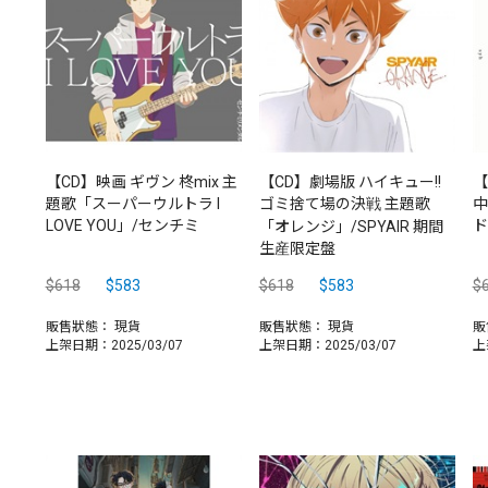
【CD】映画 ギヴン 柊mix 主
【CD】劇場版 ハイキュー!!
【
題歌「スーパーウルトラ I
ゴミ捨て場の決戦 主題歌
中
LOVE YOU」/センチミ
ド
「オレンジ」/SPYAIR 期間
生産限定盤
$618
$583
$618
$583
$
販售狀態：
現貨
販售狀態：
現貨
販
上架日期：2025/03/07
上架日期：2025/03/07
上