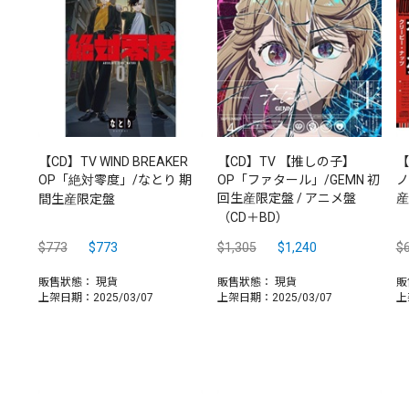
【CD】TV WIND BREAKER
【CD】TV 【推しの子】
【
OP「絶対零度」/なとり 期
OP「ファタール」/GEMN 初
ノ
回生産限定盤 / アニメ盤
産
間生産限定盤
（CD＋BD）
$773
$773
$1,305
$1,240
$
販售狀態：
現貨
販售狀態：
現貨
販
上架日期：2025/03/07
上架日期：2025/03/07
上