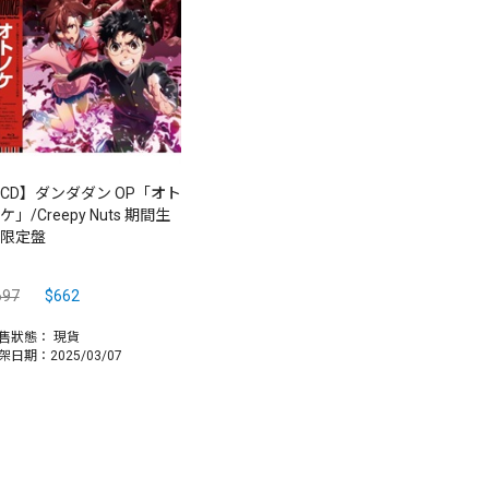
CD】ダンダダン OP「オト
ケ」/Creepy Nuts 期間生
限定盤
697
$662
售狀態：
現貨
架日期：2025/03/07