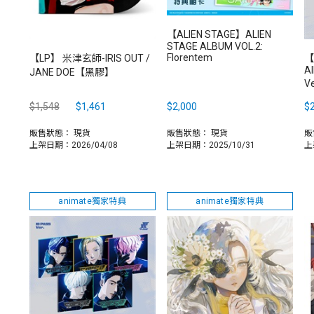
【ALIEN STAGE】ALIEN
STAGE ALBUM VOL.2:
Florentem
【LP】 米津玄師-IRIS OUT /
【
Al
JANE DOE【黑膠】
V
$1,548
$1,461
$2,000
$2
販售狀態：
現貨
販售狀態：
現貨
販
上架日期：2026/04/08
上架日期：2025/10/31
上
animate獨家特典
animate獨家特典