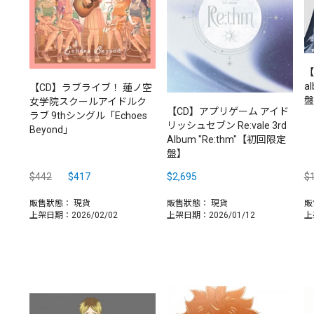
【
a
【CD】ラブライブ！ 蓮ノ空
盤
女学院スクールアイドルク
【CD】アプリゲーム アイド
ラブ 9thシングル「Echoes
リッシュセブン Re:vale 3rd
Beyond」
Album "Re:thm"【初回限定
盤】
$442
$417
$2,695
$1
販售狀態：
現貨
販售狀態：
現貨
販
上架日期：2026/02/02
上架日期：2026/01/12
上