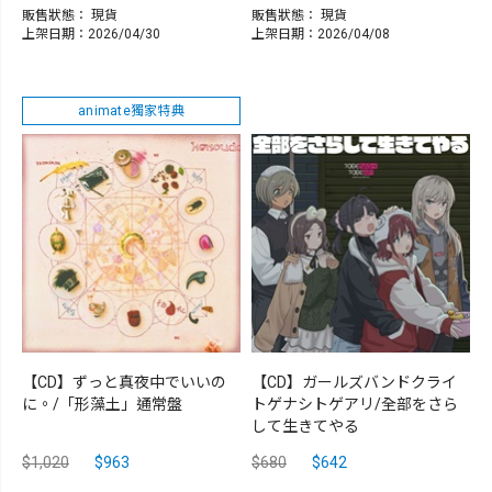
販售狀態：
現貨
販售狀態：
現貨
上架日期：2026/04/30
上架日期：2026/04/08
animate獨家特典
【CD】ずっと真夜中でいいの
【CD】ガールズバンドクライ
に。/「形藻土」通常盤
トゲナシトゲアリ/全部をさら
して生きてやる
$1,020
$963
$680
$642