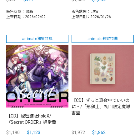
販售狀態：
現貨
販售狀態：
現貨
上架日期：2026/02/02
上架日期：2026/01/26
animate獨家特典
animate獨家特典
【CD】ずっと真夜中でいいの
に。/「形藻土」初回限定魔導
書盤
【CD】秘密結社holoX/
『Secret ORDER』通常盤
$1,190
$1,123
$1,972
$1,862