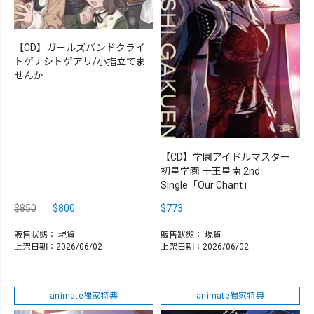
【CD】ガールズバンドクライ
トゲナシトゲアリ/小指立てま
せんか
【CD】学園アイドルマスター
初星学園 十王星南 2nd
Single「Our Chant」
$850
$800
$773
販售狀態：
現貨
販售狀態：
現貨
上架日期：2026/06/02
上架日期：2026/06/02
animate獨家特典
animate獨家特典