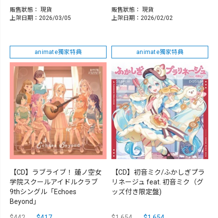
販售狀態：
現貨
販售狀態：
現貨
上架日期：2026/03/05
上架日期：2026/02/02
animate獨家特典
animate獨家特典
【CD】ラブライブ！ 蓮ノ空女
【CD】初音ミク/ふかしぎプラ
学院スクールアイドルクラブ
リネージュ feat. 初音ミク（グ
9thシングル「Echoes
ッズ付き限定盤)
Beyond」
$442
$417
$1,654
$1,654