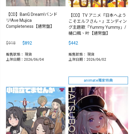
【CD】BanG Dream!バンド
【CD】TV アニメ『日本へよう
リ!Ave Mujica
こそエルフさん。』エンディン
Completeness【通常盤】
グ主題歌「Yummy Yummy」/
樋口楓、叶【通常盤】
$918
$892
$442
販售狀態：
現貨
販售狀態：
現貨
上架日期：2026/06/04
上架日期：2026/06/02
animate獨家特典