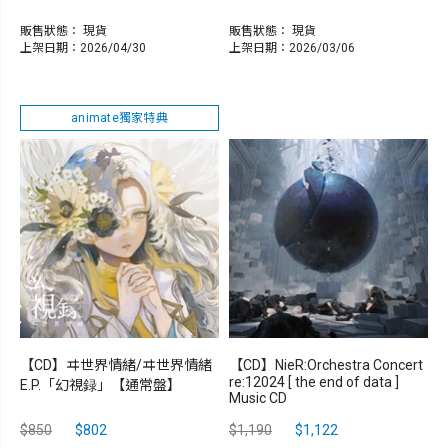
販售狀態：
現貨
販售狀態：
現貨
上架日期：2026/04/30
上架日期：2026/03/06
animate獨家特典
【CD】ヰ世界情緒/ヰ世界情緒
【CD】NieR:Orchestra Concert
re:12024 [ the end of data ]
E.P.「幻視録」【通常盤】
Music CD
$850
$802
$1,190
$1,122