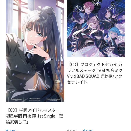
【CD】プロジェクトセカイ カ
ラフルステージ! feat.初音ミク
Vivid BAD SQUAD 光線歌/アク
セラレイト
【CD】学園アイドルマスター
初星学園 雨夜 燕 1st Single「理
論武装して」