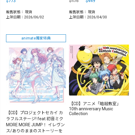
$773
$476
$449
販售狀態：
現貨
販售狀態：
現貨
上架日期：2026/06/02
上架日期：2026/04/30
animate獨家特典
【CD】アニメ「暗殺教室」
10th anniversary Music
【CD】プロジェクトセカイ カ
Collection
ラフルステージ! feat.初音ミク
MORE MORE JUMP！ イレヴン
ス/ありのままのストーリーを