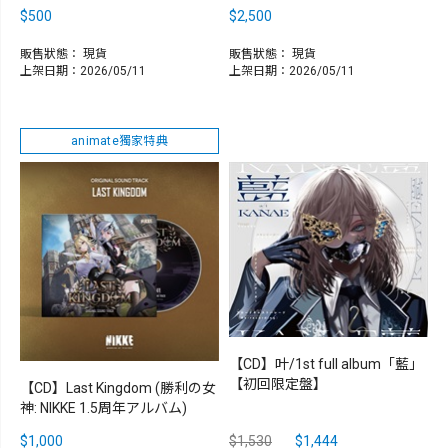
$500
$2,500
販售狀態：
現貨
販售狀態：
現貨
上架日期：2026/05/11
上架日期：2026/05/11
animate獨家特典
【CD】叶/1st full album「藍」
【初回限定盤】
【CD】Last Kingdom (勝利の女
神: NIKKE 1.5周年アルバム)
$1,000
$1,530
$1,444