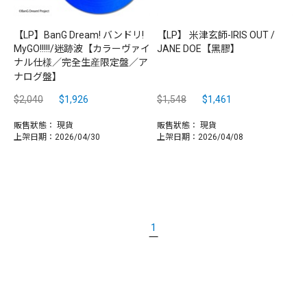
【LP】BanG Dream! バンドリ!
【LP】 米津玄師-IRIS OUT /
MyGO!!!!!/迷跡波【カラーヴァイ
JANE DOE【黑膠】
ナル仕様／完全生産限定盤／ア
ナログ盤】
$2,040
$1,926
$1,548
$1,461
販售狀態：
現貨
販售狀態：
現貨
上架日期：2026/04/30
上架日期：2026/04/08
1