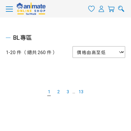
BL專區
1-20 件（ 總共 260 件 ）
...
1
2
3
13