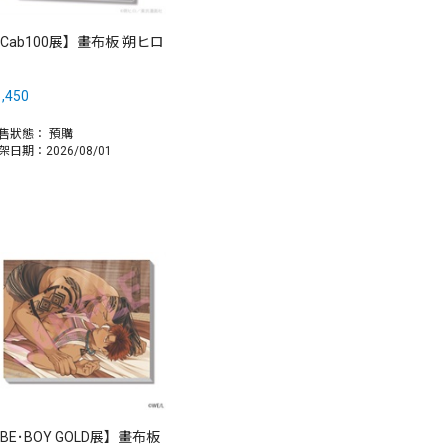
Cab100展】畫布板 朔ヒロ
,450
售狀態：
預購
架日期：2026/08/01
BE･BOY GOLD展】畫布板