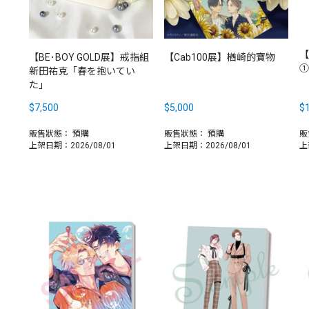
【
【BE･BOY GOLD展】戒指組
【Cab100展】楢崎的寶物
①
新田祐克「春を抱いてい
た」
$7,500
$5,000
$1
販售狀態：
預購
販售狀態：
預購
販
上架日期：2026/08/01
上架日期：2026/08/01
上