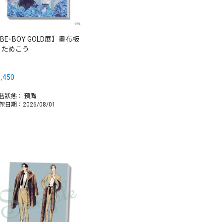
BE･BOY GOLD展】畫布板
 ためこう
,450
售狀態：
預購
架日期：2026/08/01