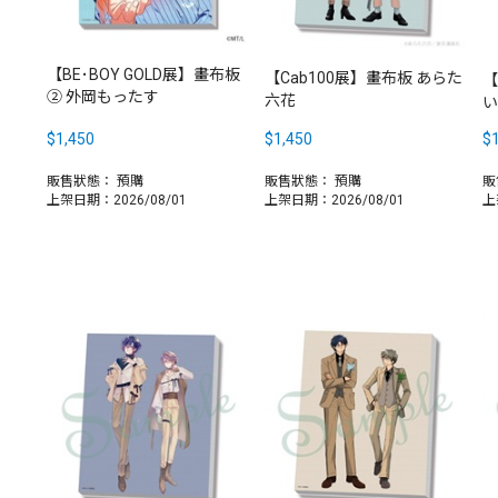
【BE･BOY GOLD展】畫布板
【Cab100展】畫布板 あらた
【
② 外岡もったす
六花
い
$1,450
$1,450
$1
販售狀態：
預購
販售狀態：
預購
販
上架日期：2026/08/01
上架日期：2026/08/01
上