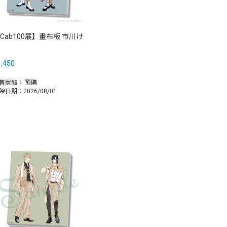
Cab100展】畫布板 市川け
,450
售狀態：
預購
架日期：2026/08/01