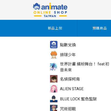
新品上架
預購商品
點數兌換
排球少年
世界計畫 繽紛舞台！ feat.初
音未來
名偵探柯南
ALIEN STAGE
BLUE LOCK 藍色監獄
咒術迴戰