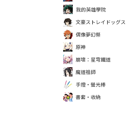
我的英雄學院
文豪ストレイドッグス
偶像夢幻祭
原神
崩壞：星穹鐵道
魔道祖師
手燈‧螢光棒
書套‧收納