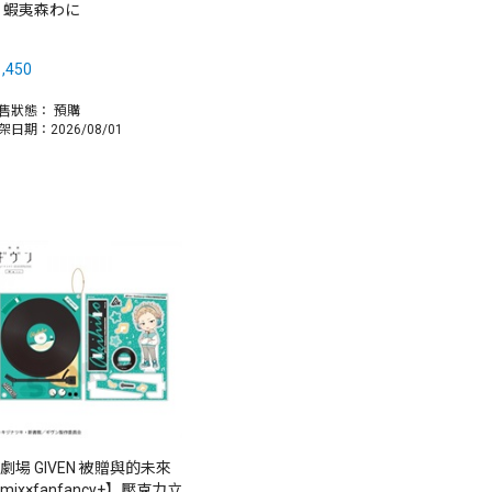
 蝦夷森わに
,450
售狀態：
預購
架日期：2026/08/01
劇場 GIVEN 被贈與的未來
mix×fanfancy+】壓克力立