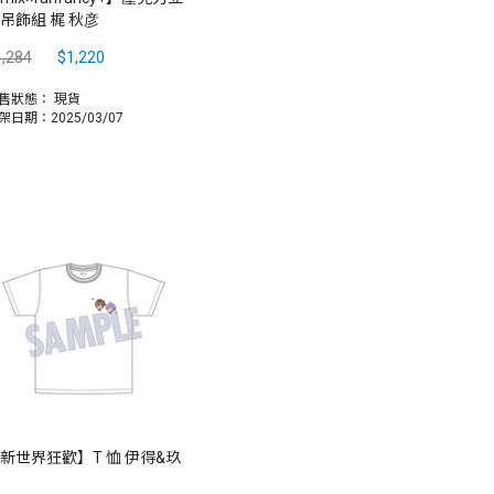
吊飾組 梶 秋彦
,284
$1,220
售狀態：
現貨
架日期：2025/03/07
新世界狂歡】T 恤 伊得&玖