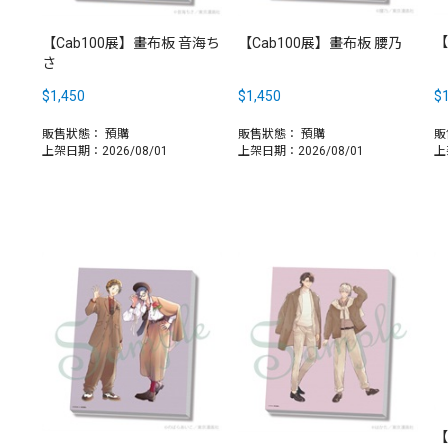
【
【Cab100展】畫布板 音海ち
【Cab100展】畫布板 腰乃
さ
$1,450
$1,450
$1
販售狀態：
預購
販售狀態：
預購
販
上架日期：2026/08/01
上架日期：2026/08/01
上
【