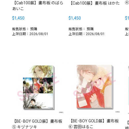
④
【Cab100展】畫布板 のばら
【Cab100展】畫布板 はかた
あいこ
$1,450
$1,450
$1
販售狀態：
預購
販售狀態：
預購
販
上架日期：2026/08/01
上架日期：2026/08/01
上
【BE･BOY GOLD展】畫布板
【BE･BOY GOLD展】畫布板
【
⑥ 雲田はるこ
⑤ キヅナツキ
柊