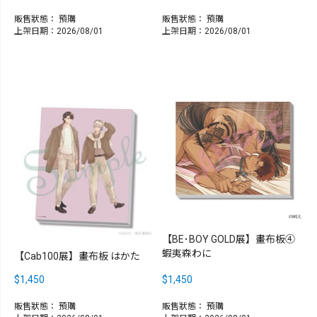
販售狀態：
預購
販售狀態：
預購
上架日期：2026/08/01
上架日期：2026/08/01
【BE･BOY GOLD展】畫布板④
蝦夷森わに
【Cab100展】畫布板 はかた
$1,450
$1,450
販售狀態：
預購
販售狀態：
預購