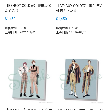
【BE･BOY GOLD展】畫布板①
【BE･BOY GOLD展】畫布板②
ためこう
外岡もったす
$1,450
$1,450
販售狀態：
預購
販售狀態：
預購
上架日期：2026/08/01
上架日期：2026/08/01
【Cab100展】畫布板 あらた六