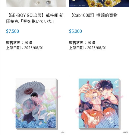
【BE･BOY GOLD展】戒指組 新
【Cab100展】楢崎的寶物
田祐克「春を抱いていた」
$7,500
$5,000
販售狀態：
預購
販售狀態：
預購
上架日期：2026/08/01
上架日期：2026/08/01