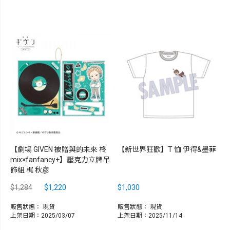
【劇場 GIVEN 被贈與的未來 柊
【新世界狂歡】T 恤 伊得&墨菲
mix×fanfancy+】壓克力立牌吊
飾組 梶 秋彦
$1,284
$1,220
$1,030
販售狀態：
現貨
販售狀態：
現貨
上架日期：2025/03/07
上架日期：2025/11/14