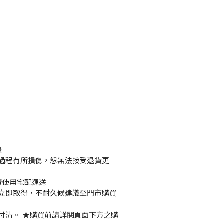
張
過程有所損傷，恕無法接受退貨更
請使用宅配運送
立即取得，不耐久候建議至門市購買
付清。 ★購買前請詳閱頁面下方之購