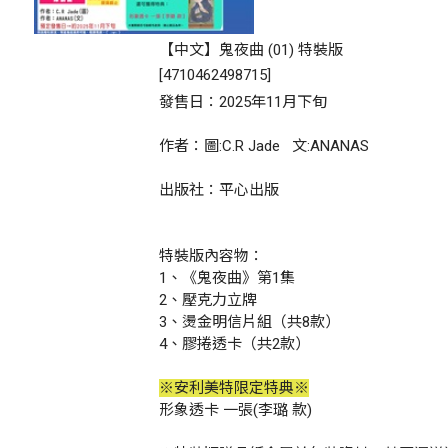
【中文】鬼夜曲 (01) 特裝版
[
4710462498715
]
發售日：2025年11月下旬
作者：圖:C.R Jade 文:ANANAS
出版社：平心出版
特裝版內容物：
1、《鬼夜曲》第1集
2、壓克力立牌
3、燙金明信片組（共8款）
4、膠捲透卡（共2款）
※安利美特限定特典※
形象透卡 一張(李璐 款)