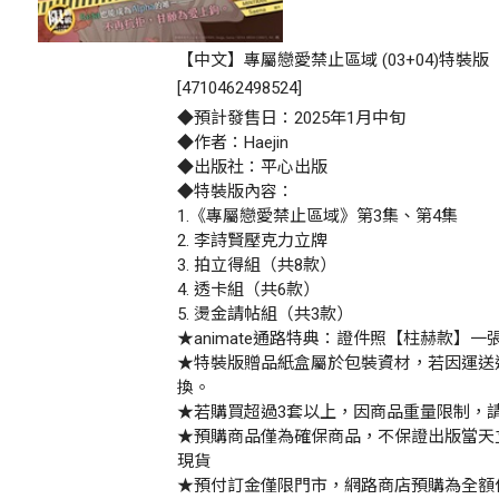
【中文】專屬戀愛禁止區域 (03+04)特裝版
[
4710462498524
]
◆預計發售日：2025年1月中旬
◆作者：Haejin
◆出版社：平心出版
◆特裝版內容：
1.《專屬戀愛禁止區域》第3集、第4集
2. 李詩賢壓克力立牌
3. 拍立得組（共8款）
4. 透卡組（共6款）
5. 燙金請帖組（共3款）
★animate通路特典：證件照【柱赫款】一
★特裝版贈品紙盒屬於包裝資材，若因運送
換。
★若購買超過3套以上，因商品重量限制，
★預購商品僅為確保商品，不保證出版當天
現貨
★預付訂金僅限門市，網路商店預購為全額