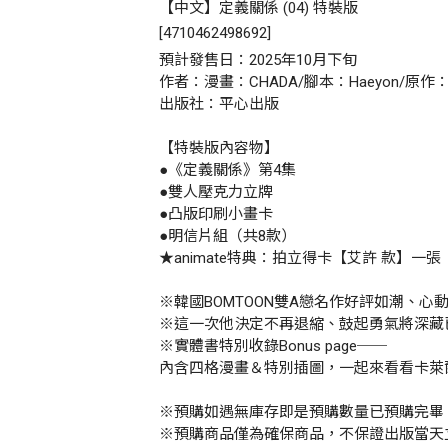
【中文】定義關係 (04) 特裝版
[
4710462498692
]
預計發售日：2025年10月下旬
作者：漫畫：CHADA/腳本：Haeyon/原作：F
出版社：平心出版
【特裝版內容物】
●《定義關係》第4集
●雙人壓克力立牌
●凸版印刷小畫卡
●明信片組（共8款）
★animate特典：拍立得卡【艾許 款】一張
※韓國BOMTOON雙A戀名作好評如潮、心動
※這一次他決定不再退縮、鼓起勇氣將深藏
※實體書特別收錄Bonus page──
內含四格漫畫＆特別插圖，一起來看看卡萊
※預購如遇無庫存即是預購數量已預購完畢
※預購商品僅為確保商品，不保證出版當天