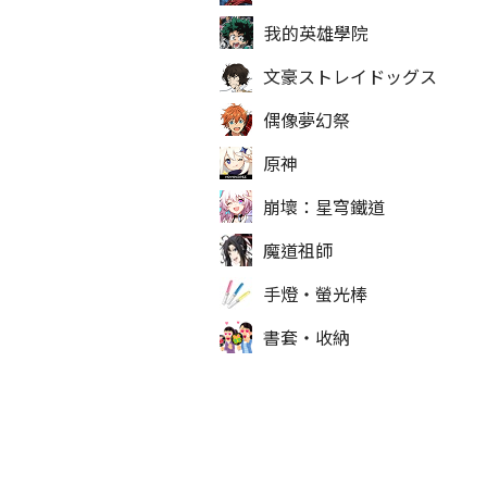
我的英雄學院
文豪ストレイドッグス
偶像夢幻祭
原神
崩壞：星穹鐵道
魔道祖師
手燈‧螢光棒
書套‧收納