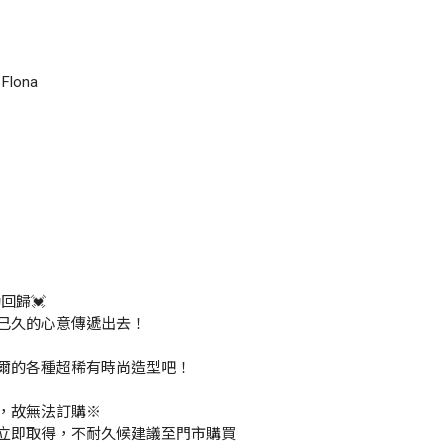
lona
回歸💓
已久的心意傳遞出去！
爾的各種超稀有時尚造型吧！
，故無法訂購※
立即取得，不耐久候建議至門市購買