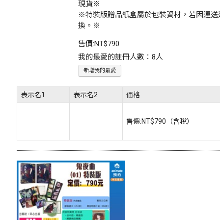
現貨※
※特裝版贈品紙盒屬於包裝資材，若因運送
換。※
售價:
NT$790
我的最愛的註冊人數：8人
新增我的最愛
表示名1
表示名2
価格
售價:
NT$790
（含稅）