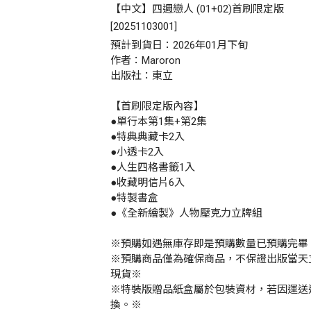
【中文】四週戀人 (01+02)首刷限定版
[
20251103001
]
預計到貨日：2026年01月下旬
作者：Maroron
出版社：東立
【首刷限定版內容】
●單行本第1集+第2集
●特典典藏卡2入
●小透卡2入
●人生四格書籤1入
●收藏明信片6入
●特製書盒
●《全新繪製》人物壓克力立牌組
※預購如遇無庫存即是預購數量已預購完畢
※預購商品僅為確保商品，不保證出版當天
現貨※
※特裝版贈品紙盒屬於包裝資材，若因運送
換。※