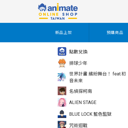
新品上架
預購商品
點數兌換
排球少年
世界計畫 繽紛舞台！ feat.初
音未來
名偵探柯南
ALIEN STAGE
BLUE LOCK 藍色監獄
咒術迴戰