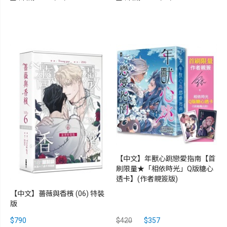
【中文】年獸心跳戀愛指南【首
刷限量★「相依時光」Q版糖心
透卡】(作者親簽版)
【中文】薔薇與香檳 (06) 特裝
版
$790
$420
$357