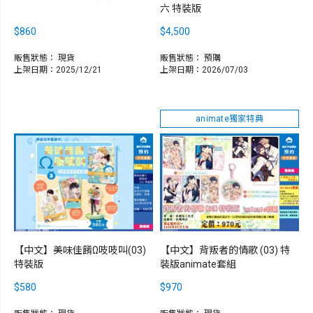
六 特裝版
$860
$4,500
販售狀態：
現貨
販售狀態：
預購
上架日期：2025/12/21
上架日期：2026/07/03
animate獨家特典
【中文】美味佳餚Ω吱吱叫(03)
【中文】背叛者的情歌 (03) 特
特裝版
裝版animate套組
$580
$970