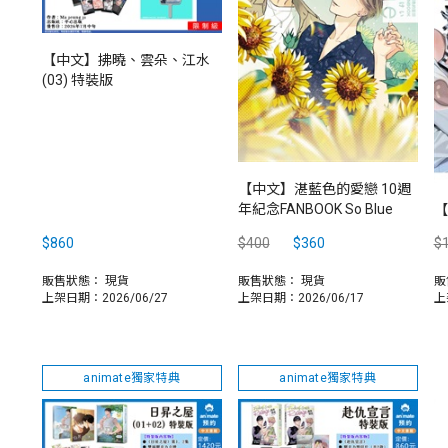
【中文】拂曉、雲朵、江水
(03) 特裝版
【中文】湛藍色的愛戀 10週
年紀念FANBOOK So Blue
【
$860
$400
$360
$
販售狀態：
現貨
販售狀態：
現貨
販
上架日期：2026/06/27
上架日期：2026/06/17
上
animate獨家特典
animate獨家特典