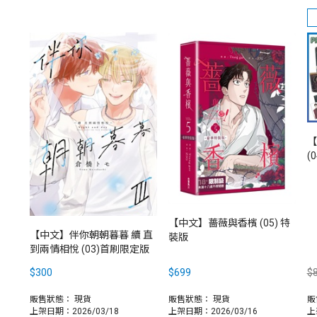
【
(
【中文】薔薇與香檳 (05) 特
【中文】伴你朝朝暮暮 續 直
裝版
到兩情相悅 (03)首刷限定版
$300
$699
$
販售狀態：
現貨
販售狀態：
現貨
販
上架日期：2026/03/18
上架日期：2026/03/16
上