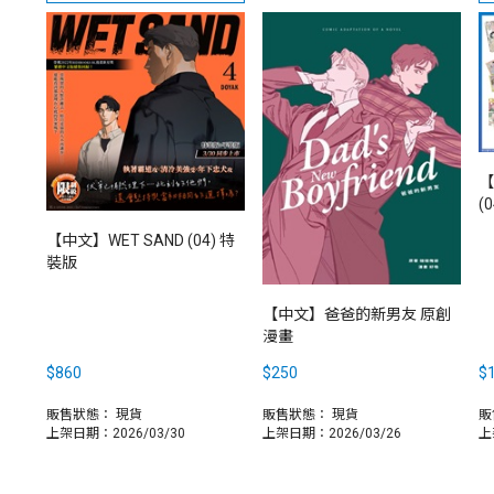
【
(
【中文】WET SAND (04) 特
裝版
【中文】爸爸的新男友 原創
漫畫
$860
$250
$1
販售狀態：
現貨
販售狀態：
現貨
販
上架日期：2026/03/30
上架日期：2026/03/26
上