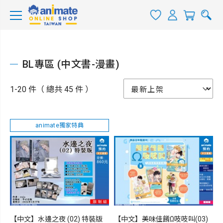
BL專區 (中文書-漫畫)
1-20 件（ 總共 45 件 ）
animate獨家特典
【中文】水邊之夜 (02) 特裝版
【中文】美味佳餚Ω吱吱叫(03)