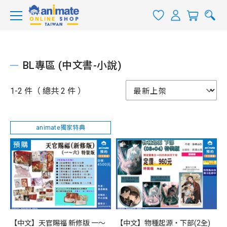
BL專區 (中文書-小說)
1-2 件（ 總共 2 件 ）
animate獨家特典
【中文】天官賜福 新修版 一～
【中文】物種起源‧下部(2全)