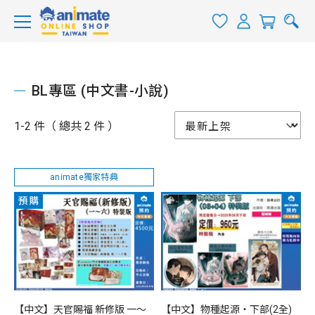
BL專區 (中文書-小說)
1-2 件（ 總共 2 件 ）
animate獨家特典
【中文】天官賜福 新修版 一～
【中文】物種起源‧下部(2全)