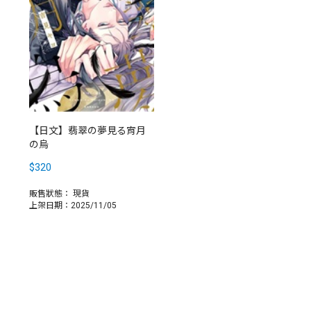
【日文】翡翠の夢見る宵月
の烏
$320
販售狀態：
現貨
上架日期：2025/11/05