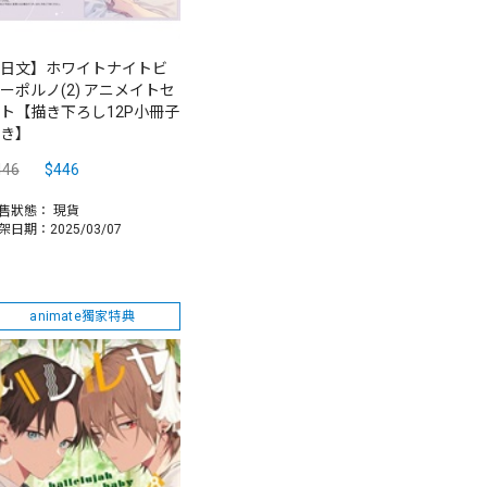
日文】ホワイトナイトビ
ーポルノ(2) アニメイトセ
ト【描き下ろし12P小冊子
き】
446
$446
售狀態：
現貨
架日期：2025/03/07
animate獨家特典