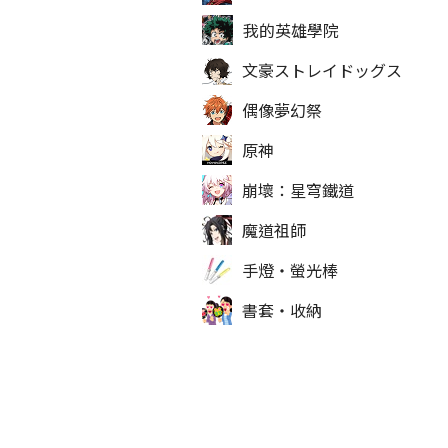
我的英雄學院
文豪ストレイドッグス
偶像夢幻祭
原神
崩壞：星穹鐵道
魔道祖師
手燈‧螢光棒
書套‧收納