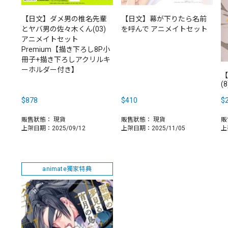
【日文】ダメ男の椎名先輩
【日文】幕が下りたら名前
とヤバ男の佐々木くん(03)
を呼んで アニメイトセット
アニメイトセット
Premium【描き下ろし8P小
冊子+描き下ろしアクリルキ
ーホルダー付き】
【
(8
$878
$410
$
販售狀態：
現貨
販售狀態：
現貨
販
上架日期：2025/09/12
上架日期：2025/11/05
上
animate獨家特典