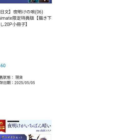
日文】夜明けの唄(06)
nimate限定特典版【描き下
し20P小冊子】
460
售狀態：
現貨
架日期：2025/05/05