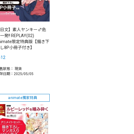
日文】素人ヤンキー♂危
一発!! REPLAY(02)
nimate限定特典版【描き下
し8P小冊子付き】
412
售狀態：
現貨
架日期：2025/05/05
animate獨家特典