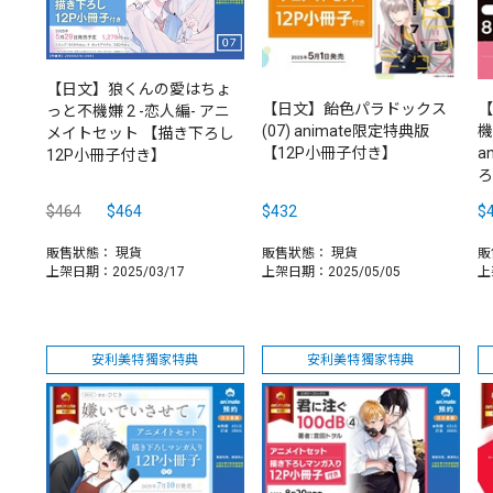
【日文】狼くんの愛はちょ
【日文】飴色パラドックス
【
っと不機嫌 2 -恋人編- アニ
(07) animate限定特典版
機
メイトセット 【描き下ろし
【12P小冊子付き】
a
12P小冊子付き】
ろ
$464
$464
$432
$
販售狀態：
現貨
販售狀態：
現貨
販
上架日期：2025/03/17
上架日期：2025/05/05
上
安利美特獨家特典
安利美特獨家特典