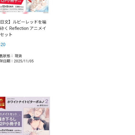
日文】ルビーレッドを噛
砕く Reflection アニメイ
セット
420
售狀態：
現貨
架日期：2025/11/05