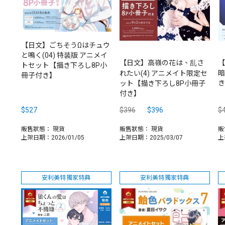
【日文】ごちそうΩはチュウ
と鳴く(04) 特装版 アニメイ
【日文】高嶺の花は、乱さ
【
トセット【描き下ろし8P小
暗
れたい(4) アニメイト限定セ
冊子付き】
き
ット【描き下ろし8P小冊子
付き】
$527
$396
$396
$
販售狀態：
現貨
販售狀態：
現貨
販
上架日期：2026/01/05
上架日期：2025/03/07
上
安利美特獨家特典
安利美特獨家特典