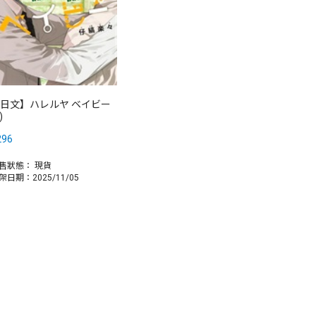
日文】ハレルヤ ベイビー
)
296
售狀態：
現貨
架日期：2025/11/05