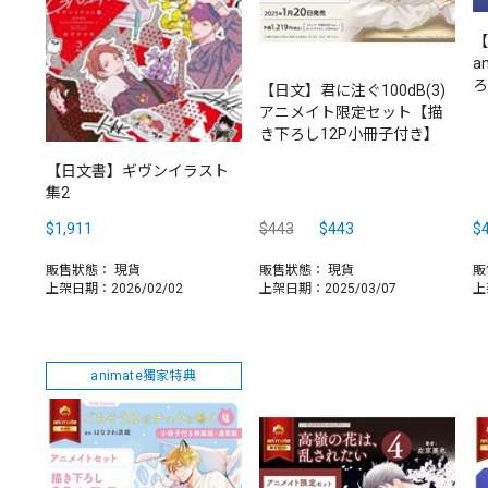
【
a
ろ
【日文】君に注ぐ100dB(3)
アニメイト限定セット【描
き下ろし12P小冊子付き】
【日文書】ギヴンイラスト
集2
$1,911
$443
$443
$
販售狀態：
現貨
販售狀態：
現貨
販
上架日期：2026/02/02
上架日期：2025/03/07
上
animate獨家特典