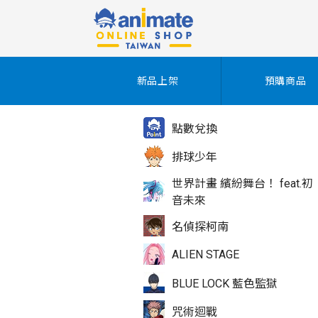
新品上架
預購商品
點數兌換
排球少年
世界計畫 繽紛舞台！ feat.初
音未來
名偵探柯南
ALIEN STAGE
BLUE LOCK 藍色監獄
咒術迴戰