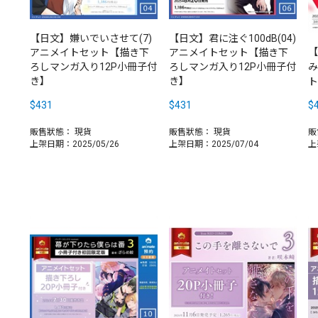
【日文】嫌いでいさせて(7)
【日文】君に注ぐ100dB(04)
【
アニメイトセット【描き下
アニメイトセット【描き下
み
ろしマンガ入り12P小冊子付
ろしマンガ入り12P小冊子付
き】
き】
ト
$431
$431
$
販售狀態：
現貨
販售狀態：
現貨
販
上架日期：2025/05/26
上架日期：2025/07/04
上