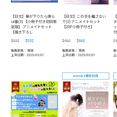
【日文】幕が下りたら僕ら
【日文】この手を離さない
【
は番(3) 【小冊子付き初回限
で(3) アニメイトセット
タ
定版】 アニメイトセット
【20P小冊子付き】
ッ
【描き下ろし
付
$532
$532
$460
$460
$
販售狀態：
現貨
販售狀態：
現貨
販
上架日期：2025/03/07
上架日期：2025/03/07
上
animate獨家特典