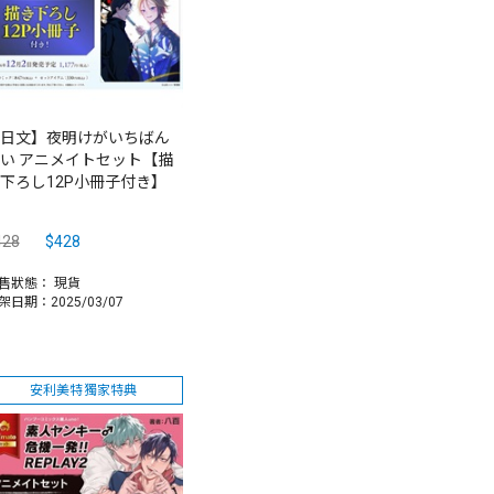
日文】夜明けがいちばん
い アニメイトセット【描
下ろし12P小冊子付き】
428
$428
售狀態：
現貨
架日期：2025/03/07
安利美特獨家特典