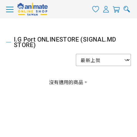
I.G Port ONLINESTORE (SIGNAL.MD
STORE)
沒有適用的商品。