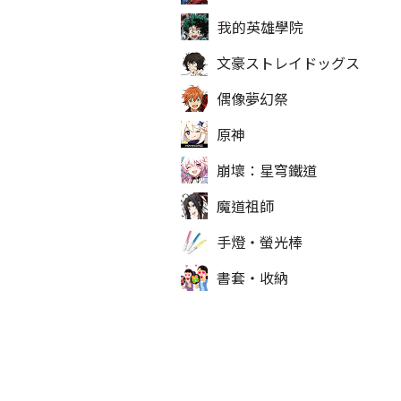
我的英雄學院
文豪ストレイドッグス
偶像夢幻祭
原神
崩壞：星穹鐵道
魔道祖師
手燈‧螢光棒
書套‧收納