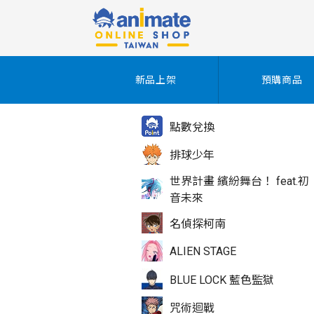
新品上架
預購商品
點數兌換
排球少年
世界計畫 繽紛舞台！ feat.初
音未來
名偵探柯南
ALIEN STAGE
BLUE LOCK 藍色監獄
咒術迴戰