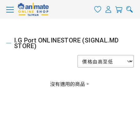
I.G Port ONLINESTORE (SIGNAL.MD
STORE)
沒有適用的商品。