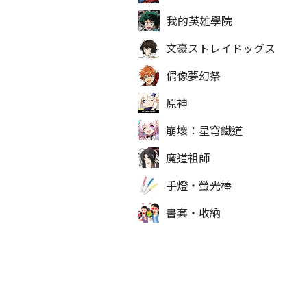
我的英雄學院
文豪ストレイドッグス
偶像夢幻祭
原神
崩壞：星穹鐵道
魔道祖師
手燈‧螢光棒
書套‧收納