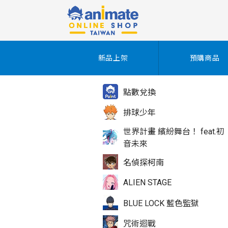
新品上架
預購商品
點數兌換
排球少年
世界計畫 繽紛舞台！ feat.初
音未來
名偵探柯南
ALIEN STAGE
BLUE LOCK 藍色監獄
咒術迴戰