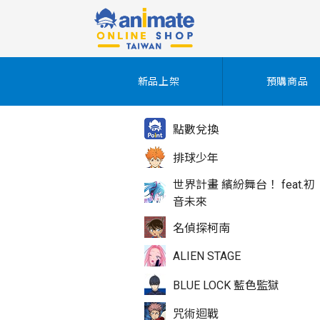
新品上架
預購商品
點數兌換
排球少年
世界計畫 繽紛舞台！ feat.初
音未來
名偵探柯南
ALIEN STAGE
BLUE LOCK 藍色監獄
咒術迴戰