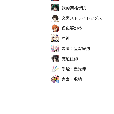
我的英雄學院
文豪ストレイドッグス
偶像夢幻祭
原神
崩壞：星穹鐵道
魔道祖師
手燈‧螢光棒
書套‧收納