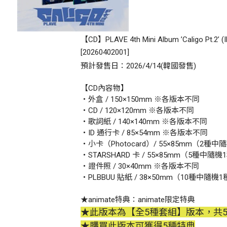
【CD】PLAVE 4th Mini Album ’Caligo Pt.2’
[
20260402001
]
預計發售日：2026/4/14(韓國發售)
【CD內容物】
・外盒 / 150×150mm ※各版本不同
・CD / 120×120mm ※各版本不同
・歌詞紙 / 140×140mm ※各版本不同
・ID 通行卡 / 85×54mm ※各版本不同
・小卡（Photocard）/ 55×85mm（2種中
・STARSHARD 卡 / 55×85mm（5種中隨機
・證件照 / 30×40mm ※各版本不同
・PLBBUU 貼紙 / 38×50mm（10種中隨機
★animate特典：animate限定特典
★此版本為【全5種套組】版本，共5
★購買此版本可獲得5種特典