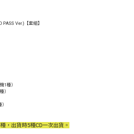
 (ID PASS Ver.)【套組】
隨機1種）
1種）
1種）
種，出貨時5種CD一次出貨。