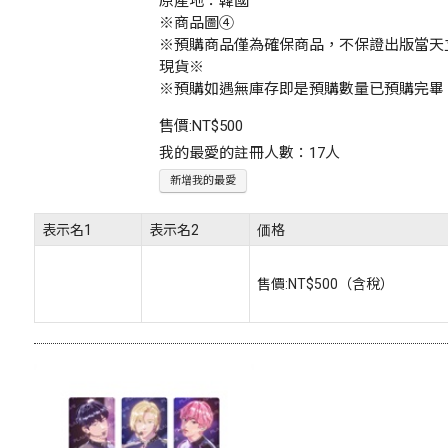
原產地：韓國
※商品圖④
※預購商品僅為確保商品，不保證出版當天
現貨※
※預購如遇無庫存即是預購數量已預購完畢
售價:
NT$500
我的最愛的註冊人數：17人
新增我的最愛
表示名1
表示名2
価格
售價:
NT$500
（含稅）