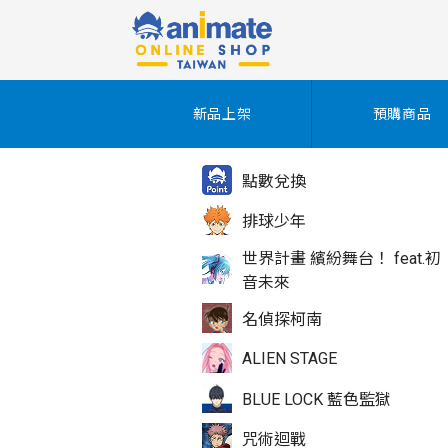
新品上架
預購商品
點數兌換
排球少年
世界計畫 繽紛舞台！ feat.初
音未來
名偵探柯南
ALIEN STAGE
BLUE LOCK 藍色監獄
咒術迴戰