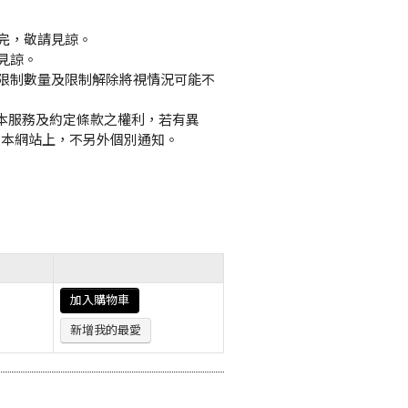
完，敬請見諒。
見諒。
限制數量及限制解除將視情況可能不
終止本服務及約定條款之權利，若有異
在本網站上，不另外個別通知。
加入購物車
新增我的最愛