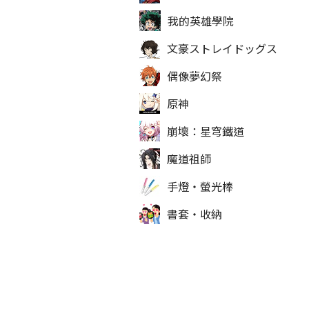
我的英雄學院
文豪ストレイドッグス
偶像夢幻祭
原神
崩壞：星穹鐵道
魔道祖師
手燈‧螢光棒
書套‧收納