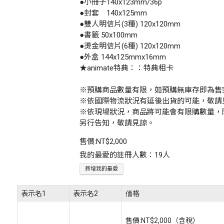
●小冊子140x123mm/36p
●封套 140x125mm
●雙人明信片(3種) 120x120mm
●書籤 50x100mm
●燙金明信片(6種) 120x120mm
●外盒 144x125mmx16mm
★animate特典：：特典相卡
※預購商品數量有限，如預購無庫存即為售
※依國際物流狀況有延後出貨的可能，敬請
※依現場狀況，商品將可能會有限購數量，
另行告知，敬請見諒。
售價:
NT$2,000
我的最愛的註冊人數：19人
新增我的最愛
表示名1
表示名2
価格
售價:
NT$2,000
（含稅）