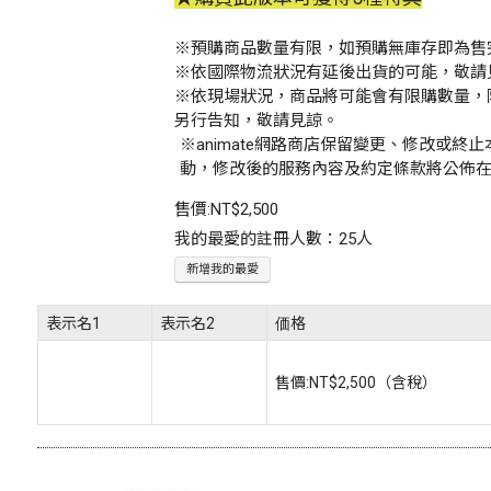
※預購商品數量有限，如預購無庫存即為售
※依國際物流狀況有延後出貨的可能，敬請
※依現場狀況，商品將可能會有限購數量，
另行告知，敬請見諒。
※animate網路商店保留變更、修改或
動，修改後的服務內容及約定條款將公佈
售價:
NT$2,500
我的最愛的註冊人數：25人
新增我的最愛
表示名1
表示名2
価格
售價:
NT$2,500
（含稅）