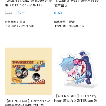
【ALIEN STAGE】壓克力磚 原作
【ALIEN STAGE】兔子系列 B6
版･ｱｸﾘﾙﾌﾞﾛｯｸ/ティル TILL
徽章盒玩
$274
$260
$160
販售狀態：
現貨
販售狀態：
現貨
上架日期：2025/12/31
上架日期：2026/03/05
【ALIEN STAGE】 DLC:Fruity
Heart 壓克力立牌 Till&Ivan 款
【ALIEN STAGE】Partner.Love
雙閃徽章套組 IVEN&TILL款