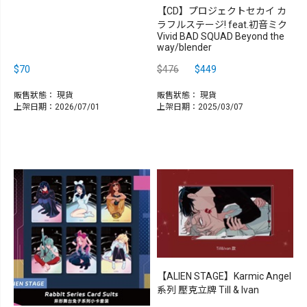
【CD】プロジェクトセカイ カ
ラフルステージ! feat.初音ミク
Vivid BAD SQUAD Beyond the
way/blender
$70
$476
$449
販售狀態：
現貨
販售狀態：
現貨
上架日期：2026/07/01
上架日期：2025/03/07
【ALIEN STAGE】Karmic Angel
系列 壓克立牌 Till & Ivan