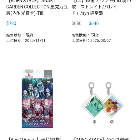
【ALIEN STAGE】ANAKT
【CD】映画 ギヴン 柊mix 劇中
GARDEN COLLECTION 壓克力立
歌「ストレイト/パレイ
牌(內附光柵卡)-Till
ド」/syh 通常盤
$720
$680
$640
販售狀態：
現貨
販售狀態：
現貨
上架日期：2025/11/11
上架日期：2025/03/07
【BanG Dream!】卡片(隨機)
【ALIEN STAGE】NFC CD鑰匙