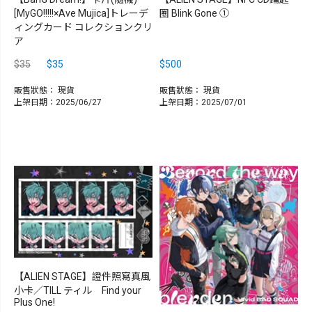
[MyGO!!!!!×Ave Mujica]トレーデ
圈 Blink Gone ①
ィングカード コレクションクリ
ア
$35
$35
$500
販售狀態：
現貨
販售狀態：
現貨
上架日期：2025/06/27
上架日期：2025/07/01
【ALIEN STAGE】證件照寫真風
小卡／TILL ティル Find your
Plus One!