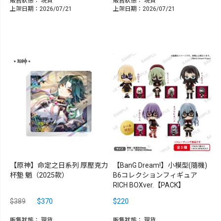
販售狀態：
現貨
販售狀態：
現貨
上架日期：2026/07/21
上架日期：2026/07/21
【原神】命定之日系列 厚壓克力
【BanG Dream!】小模型(隨機)
杯墊 魈（2025款）
B6コレクションフィギュア
RICH BOXver.【PACK】
$389
$370
$220
販售狀態：
現貨
販售狀態：
現貨