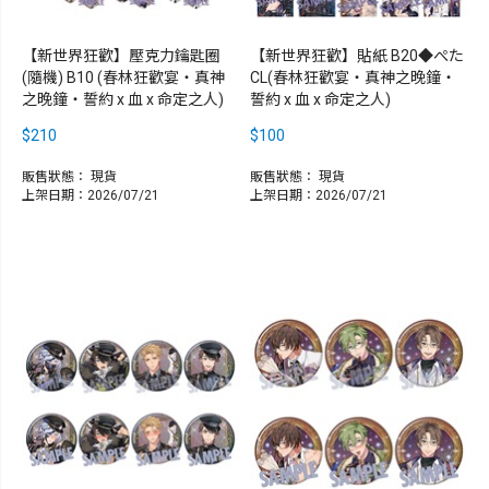
【新世界狂歡】壓克力鑰匙圈
【新世界狂歡】貼紙 B20◆ぺた
(隨機) B10 (春林狂歡宴‧真神
CL(春林狂歡宴‧真神之晚鐘‧
之晚鐘‧誓約 x 血 x 命定之人)
誓約 x 血 x 命定之人)
$210
$100
販售狀態：
現貨
販售狀態：
現貨
上架日期：2026/07/21
上架日期：2026/07/21