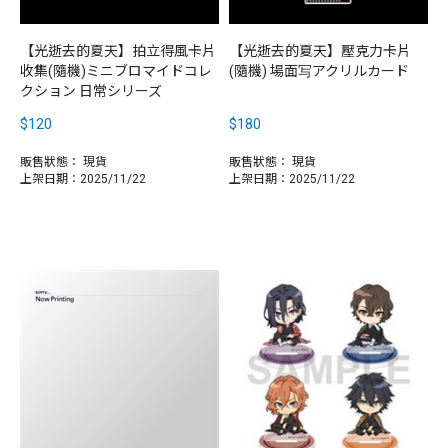
【光逝去的夏天】拍立得風卡片
【光逝去的夏天】壓克力卡片
收集(隨機)ミニブロマイドコレ
(隨機) 場面写アクリルカード
クション 日常シリーズ
$120
$180
販售狀態：
現貨
販售狀態：
現貨
上架日期：2025/11/22
上架日期：2025/11/22