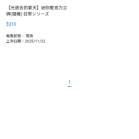
【光逝去的夏天】迷你壓克力立
牌(隨機) 日常シリーズ
$210
販售狀態：
現貨
上架日期：2025/11/22
1