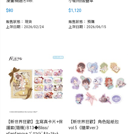
漫畫精選④ver.
小動物摺疊傘
$80
$1,120
販售狀態：
現貨
販售狀態：
預購
上架日期：2026/02/24
上架日期：2026/06/15
【新世界狂歡】生寫真卡片+保
【新世界狂歡】角色貼紙包
護套(隨機) B13◆Bliss/
vol.5《糖果ver.》
×fanfancy+ ﾌﾞﾛﾏｲﾄﾞ&ｹｰｽｾｯﾄ