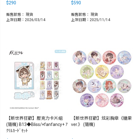
$290
$590
販售狀態：
現貨
販售狀態：
現貨
上架日期：2026/03/14
上架日期：2025/11/14
【新世界狂歡】壓克力卡片組
【新世界狂歡】炫彩胸章《糖果
(隨機) B13◆Bliss/×fanfancy+ ｱ
ver.》 (隨機)
ｸﾘﾙｶｰﾄﾞｾｯﾄ