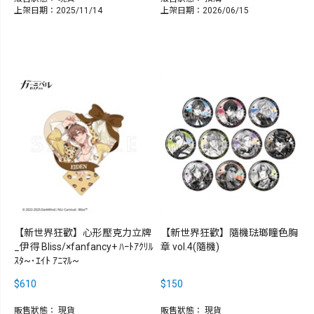
上架日期：2025/11/14
上架日期：2026/06/15
【新世界狂歡】心形壓克力立牌
【新世界狂歡】隨機琺瑯瞳色胸
_伊得 Bliss/×fanfancy+ ﾊｰﾄｱｸﾘﾙ
章 vol.4(隨機)
ｽﾀ~･ｴｲﾄ ｱﾆﾏﾙ~
$610
$150
販售狀態：
現貨
販售狀態：
現貨