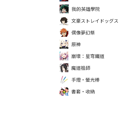
我的英雄學院
文豪ストレイドッグス
偶像夢幻祭
原神
崩壞：星穹鐵道
魔道祖師
手燈‧螢光棒
書套‧收納