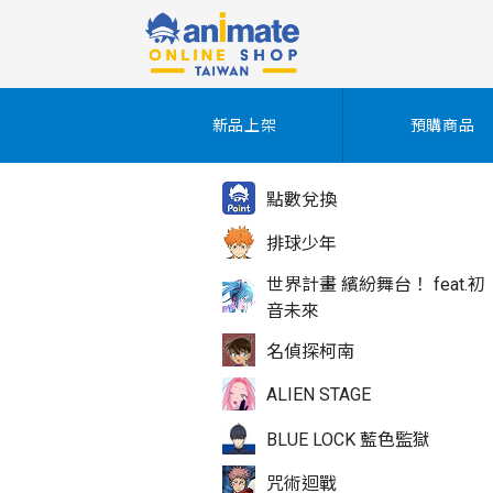
新品上架
預購商品
點數兌換
排球少年
世界計畫 繽紛舞台！ feat.初
音未來
名偵探柯南
ALIEN STAGE
BLUE LOCK 藍色監獄
咒術迴戰