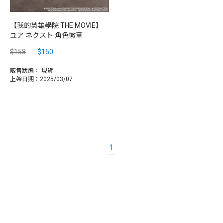
【我的英雄學院 THE MOVIE】
ユア ネクスト 角色徽章
$158
$150
販售狀態：
現貨
上架日期：2025/03/07
1