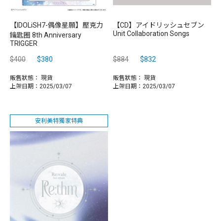
【IDOLiSH7-偶像星願】壓克力
【CD】アイドリッシュセブン
Unit Collaboration Songs
鑰匙圈 8th Anniversary
TRIGGER
$400
$380
$884
$832
販售狀態：
現貨
販售狀態：
現貨
上架日期：2025/03/07
上架日期：2025/03/07
安利美特獨家特典