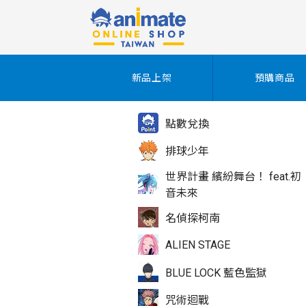
新品上架
預購商品
點數兌換
排球少年
世界計畫 繽紛舞台！ feat.初
音未來
名偵探柯南
ALIEN STAGE
BLUE LOCK 藍色監獄
咒術迴戰