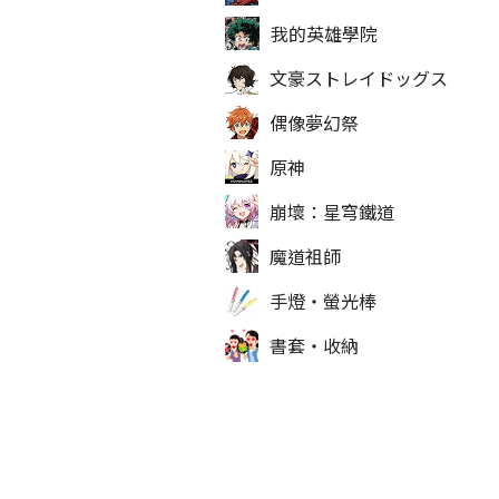
我的英雄學院
文豪ストレイドッグス
偶像夢幻祭
原神
崩壞：星穹鐵道
魔道祖師
手燈‧螢光棒
書套‧收納