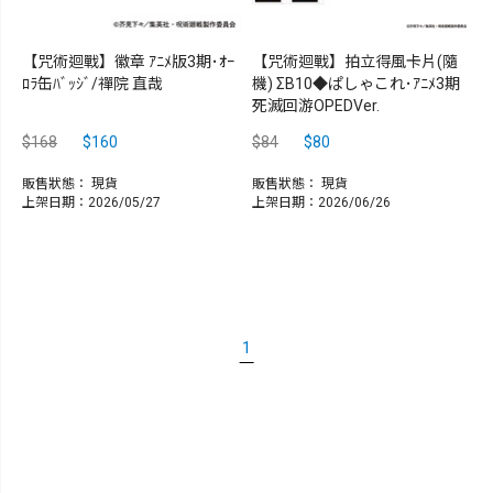
【咒術迴戰】徽章 ｱﾆﾒ版3期･ｵｰ
【咒術迴戰】拍立得風卡片(隨
ﾛﾗ缶ﾊﾞｯｼﾞ/禪院 直哉
機) ΣB10◆ぱしゃこれ･ｱﾆﾒ3期
死滅回游OPEDVer.
$168
$160
$84
$80
販售狀態：
現貨
販售狀態：
現貨
上架日期：2026/05/27
上架日期：2026/06/26
1