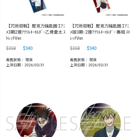
【咒術迴戰】壓克力鑰匙圈 Σｱﾆ
【咒術迴戰】壓克力鑰匙圈 Σｱﾆ
ﾒ3期2連ｱｸﾘﾙｷｰﾎﾙﾀﾞｰ乙骨憂太 ｽ
ﾒ版3期･2連ｱｸﾘﾙｷｰﾎﾙﾀﾞｰ 脹相 ｽﾄ
ﾄﾚｯﾁVer.
ﾚｯﾁVer.
$358
$340
$358
$340
販售狀態：
現貨
販售狀態：
現貨
上架日期：2026/03/31
上架日期：2026/03/31