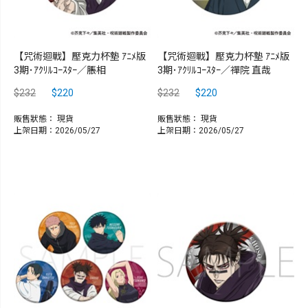
【咒術迴戰】壓克力杯墊 ｱﾆﾒ版
【咒術迴戰】壓克力杯墊 ｱﾆﾒ版
3期･ｱｸﾘﾙｺｰｽﾀｰ／脹相
3期･ｱｸﾘﾙｺｰｽﾀｰ／禪院 直哉
$232
$220
$232
$220
販售狀態：
現貨
販售狀態：
現貨
上架日期：2026/05/27
上架日期：2026/05/27