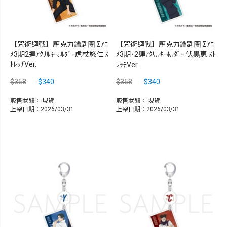
【咒術迴戰】壓克力鑰匙圈 Σｱﾆ
【咒術迴戰】壓克力鑰匙圈 Σｱﾆ
ﾒ3期2連ｱｸﾘﾙｷｰﾎﾙﾀﾞｰ虎杖悠仁 ｽ
ﾒ3期･2連ｱｸﾘﾙｷｰﾎﾙﾀﾞｰ 伏黒恵 ｽﾄ
ﾄﾚｯﾁVer.
ﾚｯﾁVer.
$358
$340
$358
$340
販售狀態：
現貨
販售狀態：
現貨
上架日期：2026/03/31
上架日期：2026/03/31