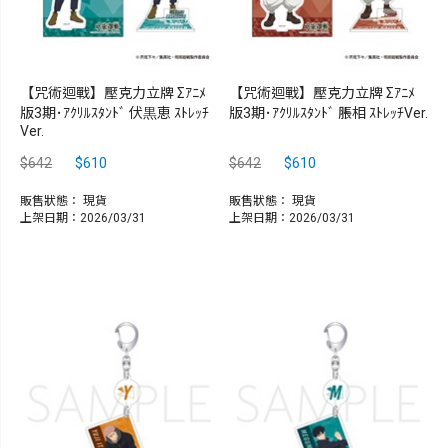
【咒術迴戰】壓克力立牌 Σｱﾆﾒ
【咒術迴戰】壓克力立牌 Σｱﾆﾒ
版3期･ｱｸﾘﾙｽﾀﾝﾄﾞ 伏黒恵 ｽﾄﾚｯﾁ
版3期･ｱｸﾘﾙｽﾀﾝﾄﾞ 脹相 ｽﾄﾚｯﾁVer.
Ver.
$642
$610
$642
$610
販售狀態：
現貨
販售狀態：
現貨
上架日期：2026/03/31
上架日期：2026/03/31