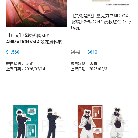
【咒術迴戰】壓克力立牌 Σｱﾆﾒ
版3期･ｱｸﾘﾙｽﾀﾝﾄﾞ 虎杖悠仁 ｽﾄﾚｯ
ﾁVer.
【日文】呪術廻戦 KEY
ANIMATION Vol.4 設定資料集
$1,560
$642
$610
販售狀態：
現貨
販售狀態：
現貨
上架日期：2026/02/14
上架日期：2026/03/31