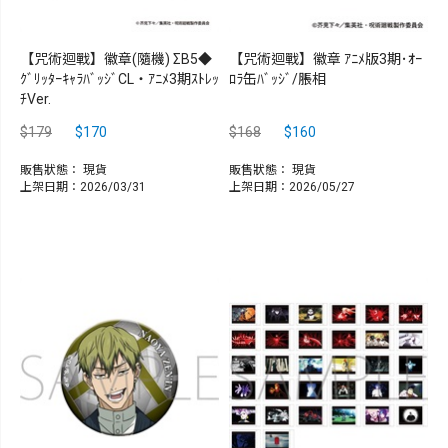
【咒術迴戰】徽章(隨機) ΣB5◆
【咒術迴戰】徽章 ｱﾆﾒ版3期･ｵｰ
ｸﾞﾘｯﾀｰｷｬﾗﾊﾞｯｼﾞCL・ｱﾆﾒ3期ｽﾄﾚｯ
ﾛﾗ缶ﾊﾞｯｼﾞ/脹相
ﾁVer.
$179
$170
$168
$160
販售狀態：
現貨
販售狀態：
現貨
上架日期：2026/03/31
上架日期：2026/05/27