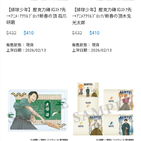
【排球少年】壓克力磚 IGｽﾄｱ先
【排球少年】壓克力磚 IGｽﾄｱ先
→ｱﾆﾒ･ｱｸﾘﾙﾌﾞﾛｯｸ新春の頂 孤爪
→ｱﾆﾒｱｸﾘﾙﾌﾞﾛｯｸ/新春の頂木兎
研磨
光太郎
$432
$410
$432
$410
販售狀態：
現貨
販售狀態：
現貨
上架日期：2026/02/13
上架日期：2026/02/13