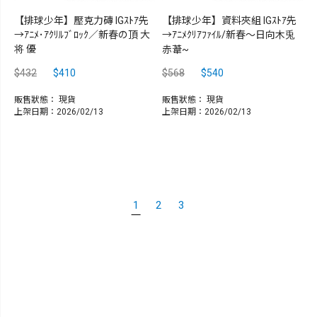
【排球少年】壓克力磚 IGｽﾄｱ先
【排球少年】資料夾組 IGｽﾄｱ先
→ｱﾆﾒ･ｱｸﾘﾙﾌﾞﾛｯｸ／新春の頂 大
→ｱﾆﾒｸﾘｱﾌｧｲﾙ/新春～日向木兎
将 優
赤葦~
$432
$410
$568
$540
販售狀態：
現貨
販售狀態：
現貨
上架日期：2026/02/13
上架日期：2026/02/13
1
2
3