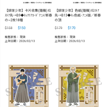
【排球少年】卡片收集(隨機) IG
【排球少年】色紙(隨機) IGｽﾄｱ
ｽﾄｱ先→B9◆ﾄﾚｸﾘｱｶｰﾄﾞｱﾆﾒ/新春
先→B13◆ﾄﾚ色紙･ｱﾆﾒ版／新春
の~2枚18種
の頂
$158
$150
$179
$170
販售狀態：
現貨
販售狀態：
現貨
上架日期：2026/02/13
上架日期：2026/02/13