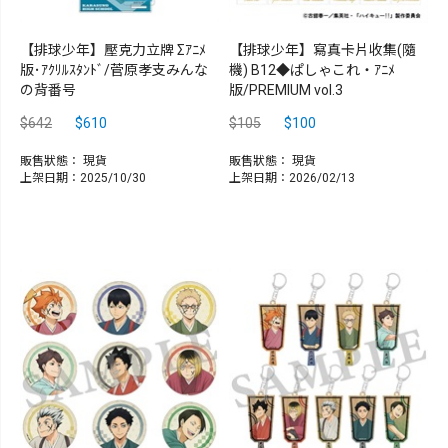
【排球少年】壓克力立牌 Σｱﾆﾒ
【排球少年】寫真卡片收集(隨
版･ｱｸﾘﾙｽﾀﾝﾄﾞ/菅原孝支みんな
機) B12◆ぱしゃこれ・ｱﾆﾒ
の背番号
版/PREMIUM vol.3
$642
$610
$105
$100
販售狀態：
現貨
販售狀態：
現貨
上架日期：2025/10/30
上架日期：2026/02/13