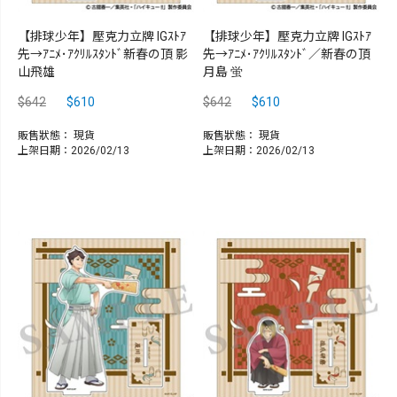
【排球少年】壓克力立牌 IGｽﾄｱ
【排球少年】壓克力立牌 IGｽﾄｱ
先→ｱﾆﾒ･ｱｸﾘﾙｽﾀﾝﾄﾞ新春の頂 影
先→ｱﾆﾒ･ｱｸﾘﾙｽﾀﾝﾄﾞ／新春の頂
山飛雄
月島 蛍
$642
$610
$642
$610
販售狀態：
現貨
販售狀態：
現貨
上架日期：2026/02/13
上架日期：2026/02/13