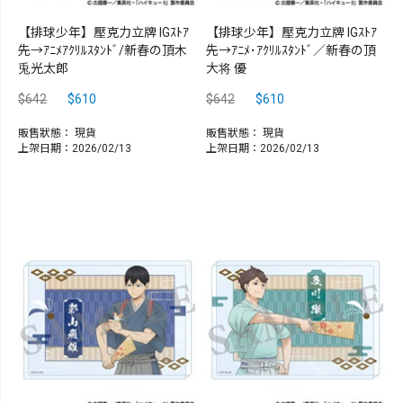
【排球少年】壓克力立牌 IGｽﾄｱ
【排球少年】壓克力立牌 IGｽﾄｱ
先→ｱﾆﾒｱｸﾘﾙｽﾀﾝﾄﾞ/新春の頂木
先→ｱﾆﾒ･ｱｸﾘﾙｽﾀﾝﾄﾞ／新春の頂
兎光太郎
大将 優
$642
$610
$642
$610
販售狀態：
現貨
販售狀態：
現貨
上架日期：2026/02/13
上架日期：2026/02/13