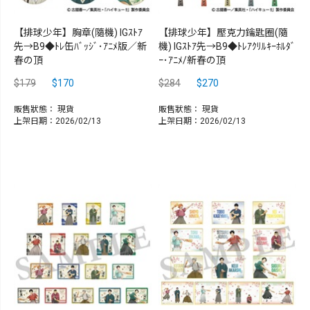
【排球少年】胸章(隨機) IGｽﾄｱ
【排球少年】壓克力鑰匙圈(隨
先→B9◆ﾄﾚ缶ﾊﾞｯｼﾞ･ｱﾆﾒ版／新
機) IGｽﾄｱ先→B9◆ﾄﾚｱｸﾘﾙｷｰﾎﾙﾀﾞ
春の頂
ｰ･ｱﾆﾒ/新春の頂
$179
$170
$284
$270
販售狀態：
現貨
販售狀態：
現貨
上架日期：2026/02/13
上架日期：2026/02/13