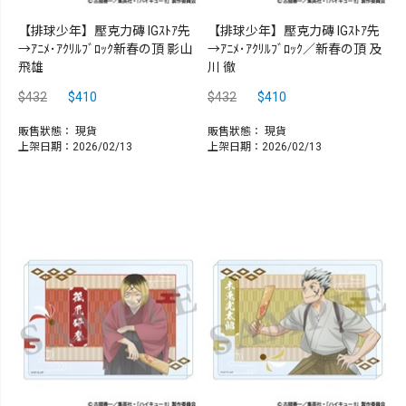
【排球少年】壓克力磚 IGｽﾄｱ先
【排球少年】壓克力磚 IGｽﾄｱ先
→ｱﾆﾒ･ｱｸﾘﾙﾌﾞﾛｯｸ新春の頂 影山
→ｱﾆﾒ･ｱｸﾘﾙﾌﾞﾛｯｸ／新春の頂 及
飛雄
川 徹
$432
$410
$432
$410
販售狀態：
現貨
販售狀態：
現貨
上架日期：2026/02/13
上架日期：2026/02/13