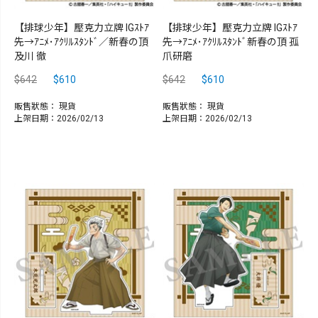
【排球少年】壓克力立牌 IGｽﾄｱ
【排球少年】壓克力立牌 IGｽﾄｱ
先→ｱﾆﾒ･ｱｸﾘﾙｽﾀﾝﾄﾞ／新春の頂
先→ｱﾆﾒ･ｱｸﾘﾙｽﾀﾝﾄﾞ新春の頂 孤
及川 徹
爪研磨
$642
$610
$642
$610
販售狀態：
現貨
販售狀態：
現貨
上架日期：2026/02/13
上架日期：2026/02/13