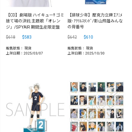
【CD】劇場版 ハイキュー!! ゴミ
【排球少年】壓克力立牌 Σｱﾆﾒ
捨て場の決戦 主題歌「オレン
版･ｱｸﾘﾙｽﾀﾝﾄﾞ/影山飛雄みんな
の背番号
ジ」/SPYAIR 期間生産限定盤
$618
$583
$642
$610
販售狀態：
現貨
販售狀態：
現貨
上架日期：2025/03/07
上架日期：2025/10/30