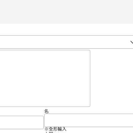
名
※全形輸入