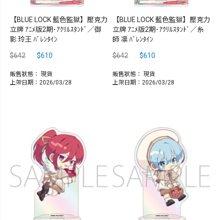
【BLUE LOCK 藍色監獄】壓克力
【BLUE LOCK 藍色監獄】壓克力
立牌 ｱﾆﾒ版2期･ｱｸﾘﾙｽﾀﾝﾄﾞ／御
立牌 ｱﾆﾒ版2期･ｱｸﾘﾙｽﾀﾝﾄﾞ／糸
影 玲王 ﾊﾞﾚﾝﾀｲﾝ
師 凛 ﾊﾞﾚﾝﾀｲﾝ
$642
$610
$642
$610
販售狀態：
現貨
販售狀態：
現貨
上架日期：2026/03/28
上架日期：2026/03/28