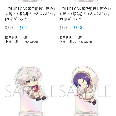
【BLUE LOCK 藍色監獄】壓克力
【BLUE LOCK 藍色監獄】壓克力
立牌 ｱﾆﾒ版2期･ﾐﾆｱｸﾘﾙｽﾀﾝﾄﾞ/糸
立牌 ｱﾆﾒ版2期･ﾐﾆｱｸﾘﾙｽﾀﾝﾄﾞ/糸
師 冴 ﾊﾞﾚﾝﾀｲﾝ
師 凛 ﾊﾞﾚﾝﾀｲﾝ
$358
$340
$358
$340
販售狀態：
現貨
販售狀態：
現貨
上架日期：2026/03/28
上架日期：2026/03/28