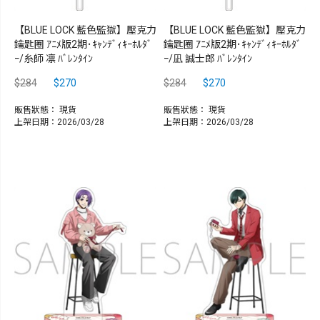
【BLUE LOCK 藍色監獄】壓克力
【BLUE LOCK 藍色監獄】壓克力
鑰匙圈 ｱﾆﾒ版2期･ｷｬﾝﾃﾞｨｷｰﾎﾙﾀﾞ
鑰匙圈 ｱﾆﾒ版2期･ｷｬﾝﾃﾞｨｷｰﾎﾙﾀﾞ
ｰ/糸師 凛 ﾊﾞﾚﾝﾀｲﾝ
ｰ/凪 誠士郎 ﾊﾞﾚﾝﾀｲﾝ
$284
$270
$284
$270
販售狀態：
現貨
販售狀態：
現貨
上架日期：2026/03/28
上架日期：2026/03/28