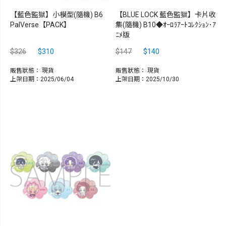
【藍色監獄】小模型(隨機) B6
【BLUE LOCK 藍色監獄】卡片收
PalVerse【PACK】
集(隨機) B10◆ｵｰﾛﾗｱｰﾄｺﾚｸｼｮﾝ･ｱ
ﾆﾒ版
$326
$310
$147
$140
販售狀態：
現貨
販售狀態：
現貨
上架日期：2025/06/04
上架日期：2025/10/30