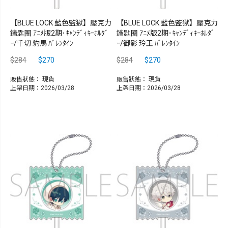
【BLUE LOCK 藍色監獄】壓克力
【BLUE LOCK 藍色監獄】壓克力
鑰匙圈 ｱﾆﾒ版2期･ｷｬﾝﾃﾞｨｷｰﾎﾙﾀﾞ
鑰匙圈 ｱﾆﾒ版2期･ｷｬﾝﾃﾞｨｷｰﾎﾙﾀﾞ
ｰ/千切 豹馬 ﾊﾞﾚﾝﾀｲﾝ
ｰ/御影 玲王 ﾊﾞﾚﾝﾀｲﾝ
$284
$270
$284
$270
販售狀態：
現貨
販售狀態：
現貨
上架日期：2026/03/28
上架日期：2026/03/28