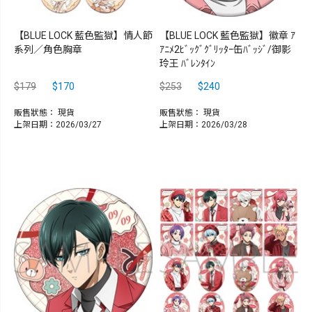
【BLUE LOCK 藍色監獄】情人節
【BLUE LOCK 藍色監獄】徽章 ｱ
系列／角色胸章
ｱﾆﾒ2ﾋﾞｯｸﾞｸﾞﾘｯﾀｰ缶ﾊﾞｯｼﾞ/御影
玲王 ﾊﾞﾚﾝﾀｲﾝ
$179
$170
$253
$240
販售狀態：
現貨
販售狀態：
現貨
上架日期：2026/03/27
上架日期：2026/03/28