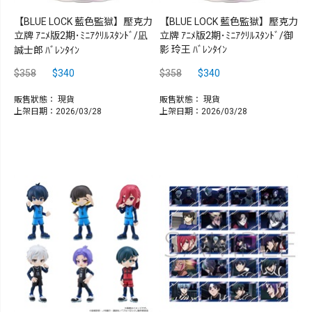
【BLUE LOCK 藍色監獄】壓克力
【BLUE LOCK 藍色監獄】壓克力
立牌 ｱﾆﾒ版2期･ﾐﾆｱｸﾘﾙｽﾀﾝﾄﾞ/凪
立牌 ｱﾆﾒ版2期･ﾐﾆｱｸﾘﾙｽﾀﾝﾄﾞ/御
影 玲王 ﾊﾞﾚﾝﾀｲﾝ
誠士郎 ﾊﾞﾚﾝﾀｲﾝ
$358
$340
$358
$340
販售狀態：
現貨
販售狀態：
現貨
上架日期：2026/03/28
上架日期：2026/03/28