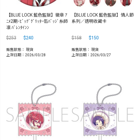
【BLUE LOCK 藍色監獄】徽章 ｱ
【BLUE LOCK 藍色監獄】情人節
ﾆﾒ2期･ﾋﾞｯｸﾞｸﾞﾘｯﾀｰ缶ﾊﾞｯｼﾞ糸師
系列／透明收藏卡
凛 ﾊﾞﾚﾝﾀｲﾝﾝ
$253
$240
$158
$150
販售狀態：
現貨
販售狀態：
現貨
上架日期：2026/03/28
上架日期：2026/03/27