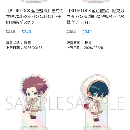
【BLUE LOCK 藍色監獄】壓克力
【BLUE LOCK 藍色監獄】壓克力
立牌 ｱﾆﾒ版2期･ﾐﾆｱｸﾘﾙｽﾀﾝﾄﾞ/千
立牌 ｱｱﾆﾒ版2期･ﾐﾆｱｸﾘﾙｽﾀﾝﾄﾞ/氷
切 豹馬 ﾊﾞﾚﾝﾀｲﾝ
織 羊 ﾊﾞﾚﾝﾀｲﾝ
$358
$340
$358
$340
販售狀態：
現貨
販售狀態：
現貨
上架日期：2026/03/28
上架日期：2026/03/28