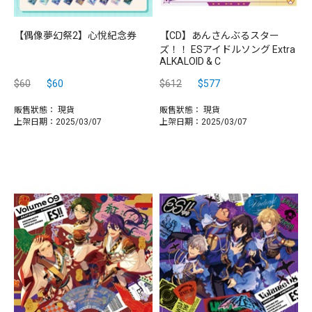
【偶像夢幻祭2】心悅紀念券
【CD】あんさんぶるスター
ズ！！ ESアイドルソング Extra
ALKALOID & C
$60
$60
$612
$577
販售狀態：
現貨
販售狀態：
現貨
上架日期：2025/03/07
上架日期：2025/03/07