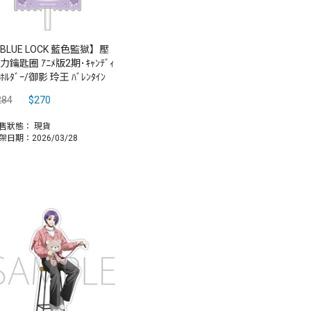
BLUE LOCK 藍色監獄】壓
力鑰匙圈 ｱﾆﾒ版2期･ｷｬﾝﾃﾞｨ
ｰﾎﾙﾀﾞｰ/御影 玲王 ﾊﾞﾚﾝﾀｲﾝ
284
$270
售狀態：
現貨
架日期：2026/03/28