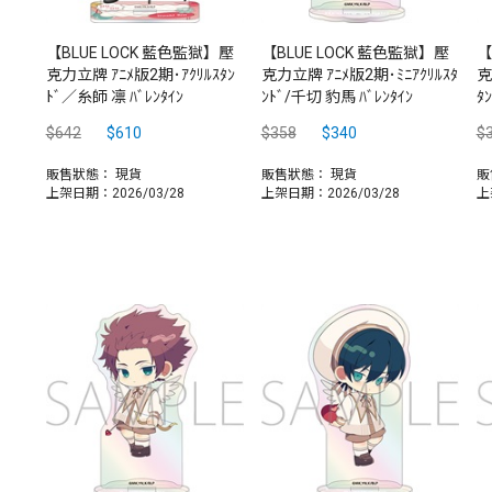
【BLUE LOCK 藍色監獄】壓
【BLUE LOCK 藍色監獄】壓
【
克力立牌 ｱﾆﾒ版2期･ｱｸﾘﾙｽﾀﾝ
克力立牌 ｱﾆﾒ版2期･ﾐﾆｱｸﾘﾙｽﾀ
克
ﾄﾞ／糸師 凛 ﾊﾞﾚﾝﾀｲﾝ
ﾝﾄﾞ/千切 豹馬 ﾊﾞﾚﾝﾀｲﾝ
ﾀ
$642
$610
$358
$340
$
販售狀態：
現貨
販售狀態：
現貨
販
上架日期：2026/03/28
上架日期：2026/03/28
上