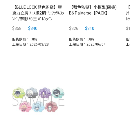
【BLUE LOCK 藍色監獄】壓
【藍色監獄】小模型(隨機)
【
克力立牌 ｱﾆﾒ版2期･ﾐﾆｱｸﾘﾙｽﾀ
B6 PalVerse【PACK】
片
ﾝﾄﾞ/御影 玲王 ﾊﾞﾚﾝﾀｲﾝ
ﾚ
$358
$340
$326
$310
$
販售狀態：
現貨
販售狀態：
現貨
販
上架日期：2026/03/28
上架日期：2025/06/04
上