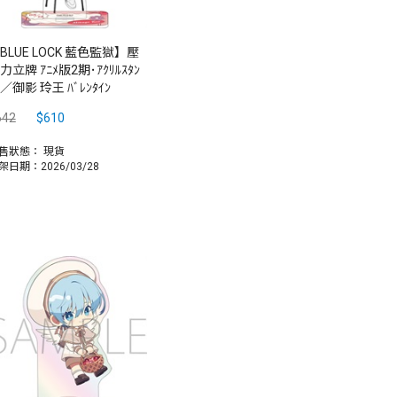
BLUE LOCK 藍色監獄】壓
力立牌 ｱﾆﾒ版2期･ｱｸﾘﾙｽﾀﾝ
ﾞ／御影 玲王 ﾊﾞﾚﾝﾀｲﾝ
642
$610
售狀態：
現貨
架日期：2026/03/28