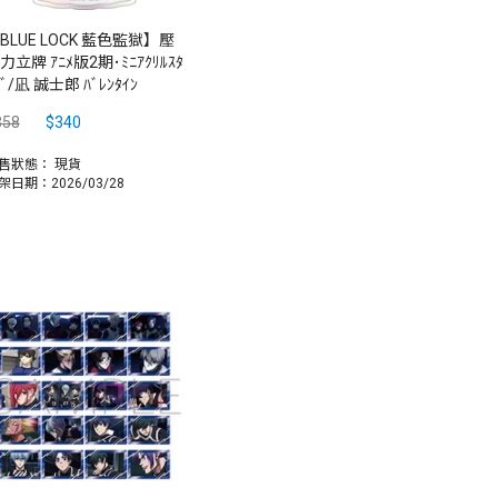
BLUE LOCK 藍色監獄】壓
力立牌 ｱﾆﾒ版2期･ﾐﾆｱｸﾘﾙｽﾀ
ﾄﾞ/凪 誠士郎 ﾊﾞﾚﾝﾀｲﾝ
358
$340
售狀態：
現貨
架日期：2026/03/28