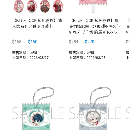
【BLUE LOCK 藍色監獄】情
【BLUE LOCK 藍色監獄】壓
【
人節系列／透明收藏卡
克力鑰匙圈 ｱﾆﾒ版2期･ｷｬﾝﾃﾞｨ
克
ｷｰﾎﾙﾀﾞｰ/千切 豹馬 ﾊﾞﾚﾝﾀｲﾝ
ｷ
$158
$150
$284
$270
$
販售狀態：
現貨
販售狀態：
現貨
販
上架日期：2026/03/27
上架日期：2026/03/28
上