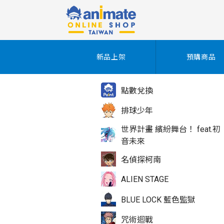
新品上架
預購商品
點數兌換
排球少年
世界計畫 繽紛舞台！ feat.初
音未來
名偵探柯南
ALIEN STAGE
BLUE LOCK 藍色監獄
咒術迴戰