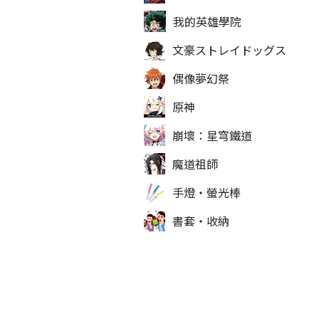
我的英雄學院
文豪ストレイドッグス
偶像夢幻祭
原神
崩壞：星穹鐵道
魔道祖師
手燈‧螢光棒
書套‧收納