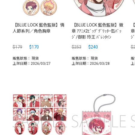
【BLUE LOCK 藍色監獄】情
【BLUE LOCK 藍色監獄】徽
【
人節系列／角色胸章
章 ｱｱﾆﾒ2ﾋﾞｯｸﾞｸﾞﾘｯﾀｰ缶ﾊﾞｯ
章
ｼﾞ/御影 玲王 ﾊﾞﾚﾝﾀｲﾝ
ｼ
$179
$170
$253
$240
$
販售狀態：
現貨
販售狀態：
現貨
販
上架日期：2026/03/27
上架日期：2026/03/28
上