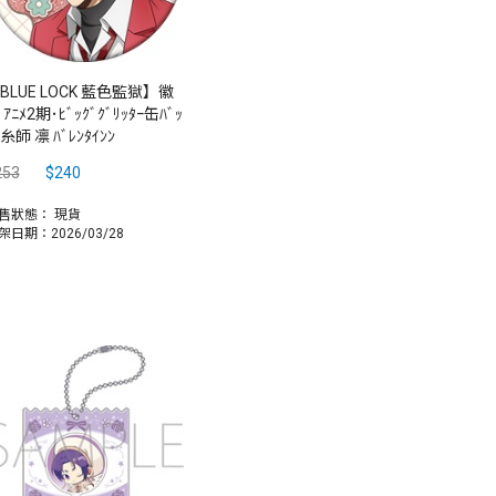
BLUE LOCK 藍色監獄】徽
 ｱﾆﾒ2期･ﾋﾞｯｸﾞｸﾞﾘｯﾀｰ缶ﾊﾞｯ
ﾞ糸師 凛 ﾊﾞﾚﾝﾀｲﾝﾝ
253
$240
售狀態：
現貨
架日期：2026/03/28