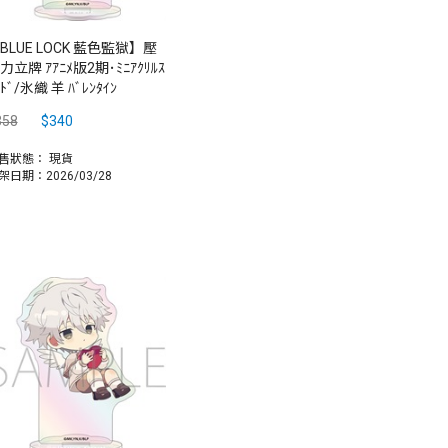
BLUE LOCK 藍色監獄】壓
力立牌 ｱｱﾆﾒ版2期･ﾐﾆｱｸﾘﾙｽ
ﾝﾄﾞ/氷織 羊 ﾊﾞﾚﾝﾀｲﾝ
358
$340
售狀態：
現貨
架日期：2026/03/28