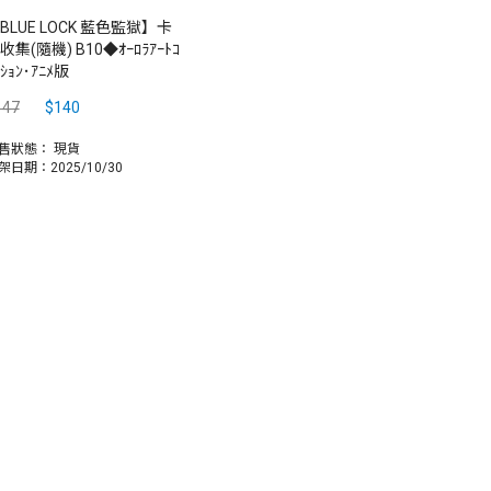
BLUE LOCK 藍色監獄】卡
收集(隨機) B10◆ｵｰﾛﾗｱｰﾄｺ
ｸｼｮﾝ･ｱﾆﾒ版
147
$140
售狀態：
現貨
架日期：2025/10/30