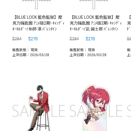
【BLUE LOCK 藍色監獄】壓
【BLUE LOCK 藍色監獄】壓
【
克力鑰匙圈 ｱﾆﾒ版2期･ｷｬﾝﾃﾞｨ
克力鑰匙圈 ｱﾆﾒ版2期･ｷｬﾝﾃﾞｨ
克
ｷｰﾎﾙﾀﾞｰ/糸師 凛 ﾊﾞﾚﾝﾀｲﾝ
ｷｰﾎﾙﾀﾞｰ/凪 誠士郎 ﾊﾞﾚﾝﾀｲﾝ
ﾄ
$284
$270
$284
$270
$
販售狀態：
現貨
販售狀態：
現貨
販
上架日期：2026/03/28
上架日期：2026/03/28
上